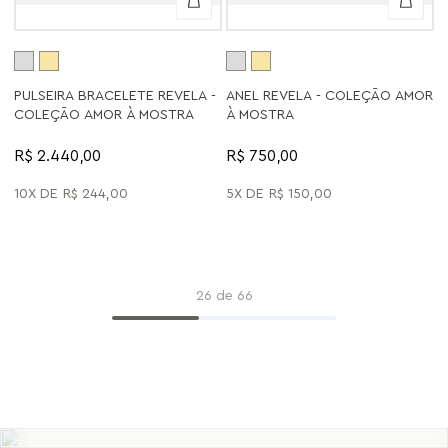
PULSEIRA BRACELETE REVELA -
ANEL REVELA - COLEÇÃO AMOR
COLEÇÃO AMOR À MOSTRA
À MOSTRA
R$ 2.440,00
R$ 750,00
10
R$
244
,
00
5
R$
150
,
00
FIQUE POR DENTRO DAS NOVIDADES,
TENDÊNCIAS E APOSTAS DA MARIA DOLORES
26 de 66
CADASTRE-SE