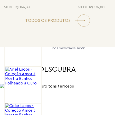
6
R$
166
,
33
5
R$
176
,
00
TODOS OS PRODUTOS
Uma coleção sobre liberdade,
conexão e o que floresce quando
nos permitimos sentir.
DESCUBRA