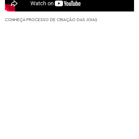
CONHEÇA PROCESSO DE CRIAÇÃO DAS JOIAS
JOIAS COM DESIGN AUTORAL | MARIA
DOLORES
JOIAS: EXPRESSÃO, ARTE E ESTILO
As
joias
têm o poder de traduzir sentimentos, contar histórias e
eternizar momentos, refletindo a essência de quem as escolhe.
Cada peça, com seu brilho único, revela um pouco do que somos
e do que desejamos expressar.