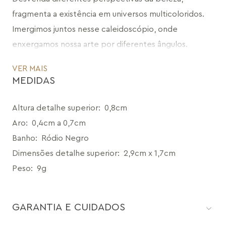
fragmenta a existência em universos multicoloridos.
Imergimos juntos nesse caleidoscópio, onde 
enxergamos nossa arte por diferentes ângulos.
Dessa sinergia, nasce uma coleção que aponta para o 
VER MAIS
desejo de revelar facetas inusitadas.
MEDIDAS
Em cada forma, um potencial de ser diferente. Em 
cada cor, uma emoção à tona.
Altura detalhe superior
:
0,8cm
Em cada traço, o exercício de se reinventar e inspirar 
Aro
:
0,4cm a 0,7cm
você a fazer o mesmo.
Banho
:
Ródio Negro
Dimensões detalhe superior
:
2,9cm x 1,7cm
Coleção Enigma
Peso
:
9g
Uma collab Maria Dolores + Montefina
GARANTIA E CUIDADOS
O Anel Enigma é a expressão máxima da assinatura 
Maria Dolores, com um design que une elegância e 