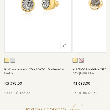
valor de custo do conserto e do frete.
Informe-se conosco sobre estes custos e sobre o prazo de
retorno, que pode variar conforme a região.
Peças sem assistência
Algumas peças desenvolvidas ao longo da trajetória da marca
podem não contar mais com o serviço de assistência, devido à
descontinuidade de materiais ou fornecedores.
Se for o caso da sua joia, nosso time de pós-vendas estará à
disposição para orientá-la e oferecer a melhor alternativa
possível.
A
BRINCO BOLA FACETADO - COLEÇÃO
BRINCO SOLEIL BABY 
DAILY
ACQUARELLA
R$ 398,00
R$ 698,00
2
R$
199
,
00
4
R$
174
,
50
EXPLORE A COLEÇÃO