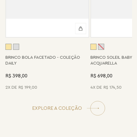
Peças sem assistência
Algumas peças desenvolvidas ao longo da trajetória da marca
podem não contar mais com o serviço de assistência, devido à
descontinuidade de materiais ou fornecedores.
Se for o caso da sua joia, nosso time de pós-vendas estará à
disposição para orientá-la e oferecer a melhor alternativa
possível.
A
BRINCO BOLA FACETADO - COLEÇÃO
BRINCO SOLEIL BABY 
DAILY
ACQUARELLA
R$ 398,00
R$ 698,00
2
R$
199
,
00
4
R$
174
,
50
EXPLORE A COLEÇÃO