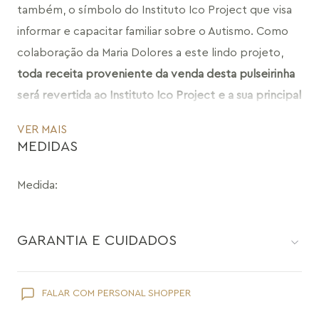
também, o símbolo do Instituto Ico Project que visa 
informar e capacitar familiar sobre o Autismo. Como 
colaboração da Maria Dolores a este lindo projeto,
toda receita proveniente da venda desta pulseirinha 
será revertida ao Instituto Ico Project e a sua principal 
iniciativa: programa de capacitação de pais da 
VER MAIS
Organização Mundial da Saúde.
MEDIDAS
CÓDIGO: MDICO.RN
Medida
:
GARANTIA E CUIDADOS
Como toda joia, sua peça Maria Dolores é delicada e pede
FALAR COM PERSONAL SHOPPER
cuidados específicos: