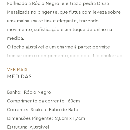
Folheado a Ródio Negro, ele traz a pedra Drusa 
Metalizada no pingente, que flutua com leveza sobre 
uma malha snake fina e elegante, trazendo 
movimento, sofisticação e um toque de brilho na 
medida.
O fecho ajustável é um charme à parte: permite 
brincar com o comprimento, indo do estilo choker ao 
mais longo.
VER MAIS
Ideal para composições criativas, o colar Petrus Petit 
MEDIDAS
é aquele toque de personalidade que faz toda a 
diferença. Sozinho, é delicadeza com estilo. Em duo, 
Banho
:
Ródio Negro
é pura ousadia contemporânea.
Comprimento da corrente
:
60cm
CÓDIGO: MD2458.RN.26
Corrente
:
Snake e Rabo de Rato
Dimensões Pingente
:
2,0cm x 1,7cm
Estrutura
:
Ajustável