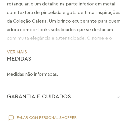
placa de pedra natural Dolomita, com formato 
retangular, e um detalhe na parte inferior em metal 
com textura de pincelada e gota de tinta, inspirações 
da Coleção Galeria. Um brinco exuberante para quem 
adora compor looks sofisticados que se destacam 
com muita elegância e autenticidade. O nome e o 
conceito desta peça foram inspirados no pintor 
VER MAIS
brasileiro Frank Schaeffer, que criou diversas obras 
MEDIDAS
com cunho expressionista, transitando da abstração à 
figuração, presente em diversos acervos nacionais e 
Medidas não informadas.
internacionais, com destaque para as paisagens e 
retratos. Atraída pelos encantos da natureza que são 
GARANTIA E CUIDADOS
pura arte, Maria Dolores cria uma galeria para vestir. 
Pedras naturais que se misturam às pinceladas do 