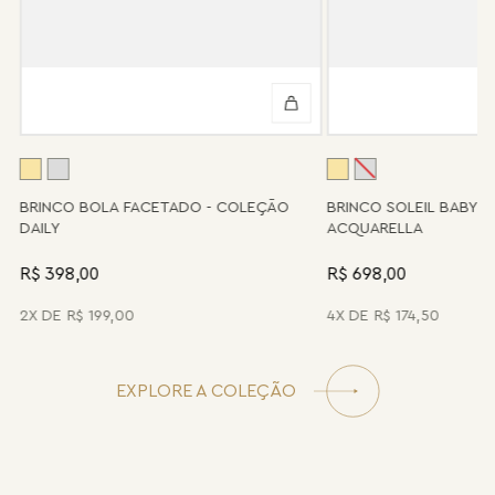
Informe-se conosco sobre estes custos e sobre o prazo de
retorno, que pode variar conforme a região.
Peças sem assistência
Algumas peças desenvolvidas ao longo da trajetória da marca
podem não contar mais com o serviço de assistência, devido à
descontinuidade de materiais ou fornecedores.
Se for o caso da sua joia, nosso time de pós-vendas estará à
disposição para orientá-la e oferecer a melhor alternativa
possível.
A
BRINCO BOLA FACETADO - COLEÇÃO
BRINCO SOLEIL BABY 
DAILY
ACQUARELLA
R$ 398,00
R$ 698,00
2
R$
199
,
00
4
R$
174
,
50
EXPLORE A COLEÇÃO