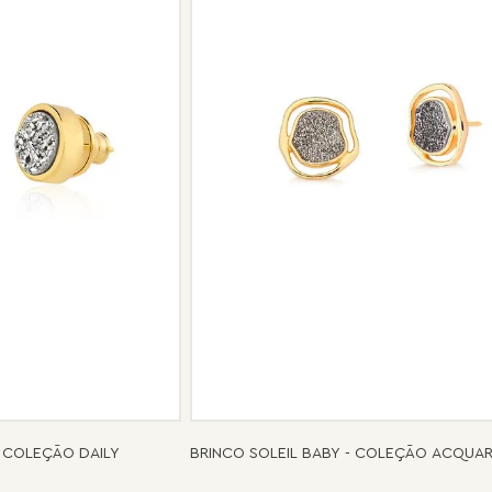
Se for o caso da sua joia, nosso tim
oferecer a melhor alternativa possív
 COLEÇÃO DAILY
BRINCO SOLEIL BABY - COLEÇÃO ACQUA