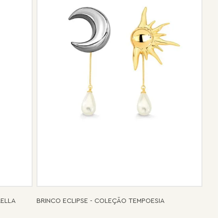
e de pós-vendas estará à disposição para orientá-la e
el.
RELLA
BRINCO ECLIPSE - COLEÇÃO TEMPOESIA