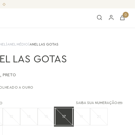
0
NEL
|
ANEL MÉDIO
|
ANEL LAS GOTAS
EL LAS GOTAS
A
,
PRETO
OLHEADO A OURO
SAIBA SUA NUMERAÇÃO
O
12
13
15
17
19
21