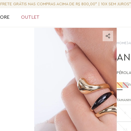
FRETE GRÁTIS NAS COMPRAS ACIMA DE R$ 800,00* | 10X SEM JUROS*
LORE
OUTLET
HOME
|
A
AN
PÉROL
F
TAMANH
9
23