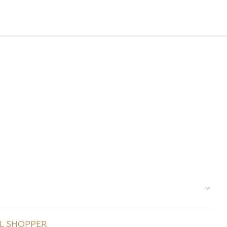
res é delicada e pede cuidados específicos:
L SHOPPER