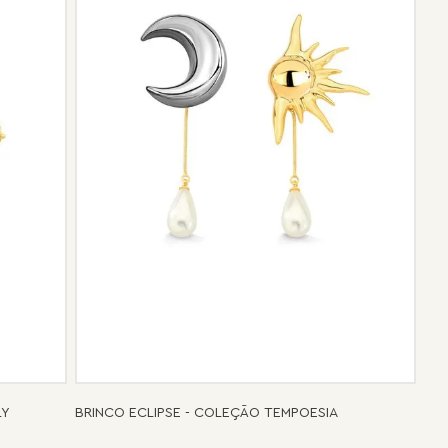
e de pós-vendas estará à disposição para orientá-la e
el.
LY
BRINCO ECLIPSE - COLEÇÃO TEMPOESIA