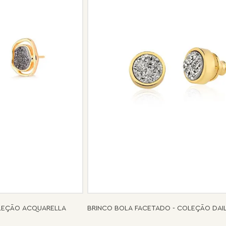
Se for o caso da sua joia, nosso tim
oferecer a melhor alternativa possív
OLEÇÃO ACQUARELLA
BRINCO BOLA FACETADO - COLEÇÃO DAI