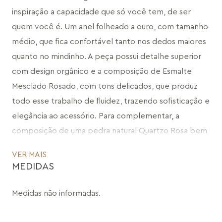
inspiração a capacidade que só você tem, de ser 
quem você é. Um anel folheado a ouro, com tamanho 
médio, que fica confortável tanto nos dedos maiores 
quanto no mindinho. A peça possui detalhe superior 
com design orgânico e a composição de Esmalte 
Mesclado Rosado, com tons delicados, que produz 
todo esse trabalho de fluidez, trazendo sofisticação e 
elegância ao acessório. Para complementar, a 
composição de uma pedra natural Quartzo Rosa bem 
geométrica, que teve o seu design de lapidação 
VER MAIS
desenhado, criando um conceito único para a pedra 
MEDIDAS
ter um destaque, envolta em um metal para integrar 
o geométrico ao orgânico. Uma joia que possui um 
Medidas não informadas.
design único, com a utilização de diversas técnicas 
manuais que criam peças que possuem a sua 