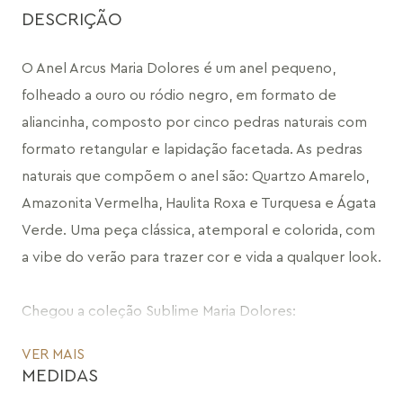
DESCRIÇÃO
O Anel Arcus Maria Dolores é um anel pequeno, 
folheado a ouro ou ródio negro, em formato de 
aliancinha, composto por cinco pedras naturais com 
formato retangular e lapidação facetada. As pedras 
naturais que compõem o anel são: Quartzo Amarelo, 
Amazonita Vermelha, Haulita Roxa e Turquesa e Ágata 
Verde. Uma peça clássica, atemporal e colorida, com 
a vibe do verão para trazer cor e vida a qualquer look.
Chegou a coleção Sublime Maria Dolores:
Um arco-íris que cabe em mim.
VER MAIS
MEDIDAS
Um dia o tempo abre, a espera acaba, o sol te 