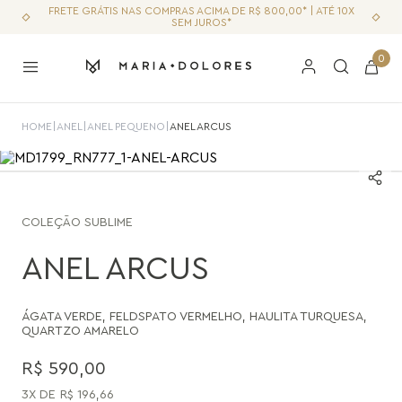
FRETE GRÁTIS NAS COMPRAS ACIMA DE R$ 800,00* | ATÉ 10X
SEM JUROS*
0
HOME
|
ANEL
|
ANEL PEQUENO
|
ANEL ARCUS
COLEÇÃO
SUBLIME
ANEL ARCUS
ÁGATA VERDE
,
FELDSPATO VERMELHO
,
HAULITA TURQUESA
,
QUARTZO AMARELO
R$
590
,
00
3
R$
196
,
66