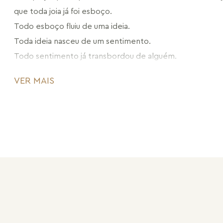
que toda joia já foi esboço.
Todo esboço fluiu de uma ideia.
Toda ideia nasceu de um sentimento.
Todo sentimento já transbordou de alguém.
Somos fragmentos de emoções vividas,
VER MAIS
assim como a coleção Existe em Mim. 
Seu design resgata nossa jornada intensa.
É repertório da nossa existência.
Encontro com nossa totalidade.
São novas joias que se originam do passado, com materiai
ecoam nossa essência e escoam uma história viva e cheia
Que em algum momento,
passou a Existir em Mim.
Maria Dolores apresenta: Existe em mim