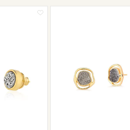
Informe-se conosco sobre estes cus
a região.
Peças sem assistência
Algumas peças desenvolvidas ao lo
serviço de assistência, devido à de
Se for o caso da sua joia, nosso tim
oferecer a melhor alternativa possív