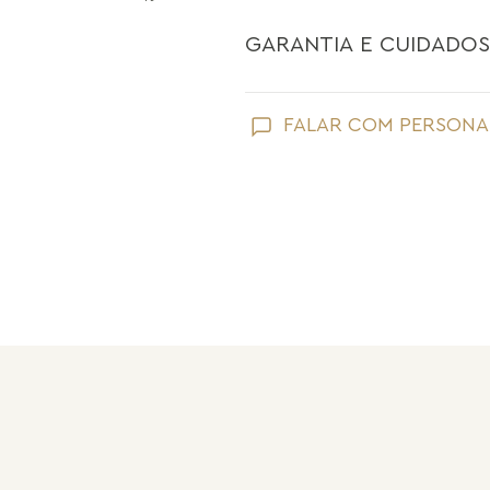
GARANTIA E CUIDADOS
Como toda joia, sua peça Maria Dolo
FALAR COM PERSONA
Evite que ela entre em contato com
perfume;
Retire suas joias Maria Dolores ao l
praias;
Guarde suas joias separadas uma a 
pérolas e drusas, para preservar a su
Após o uso, limpe sua joia Maria Do
sem umidade.
s e lapidações que 
 de energia.
Nossas peças têm garantia de fábri
de frete e conserto. A garantia nã
Após 6 meses sua peça foi danificad
Não tem problema! Somos uma das 
período de garantia. Sua joia será 
valor de custo do conserto e do fre