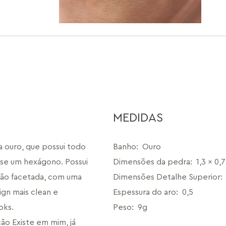
MEDIDAS
 ouro, que possui todo 
Banho
:
Ouro
sse um hexágono. Possui 
Dimensões da pedra
:
1,3 x 0,
ção facetada, com uma 
Dimensões Detalhe Superior
:
gn mais clean e 
Espessura do aro
:
0,5
ks. 
Peso
:
9g
o Existe em mim, já 