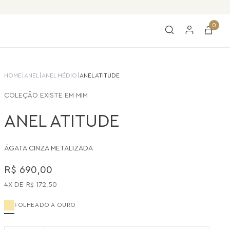
0
HOME
|
ANEL
|
ANEL MÉDIO
|
ANEL ATITUDE
COLEÇÃO
EXISTE EM MIM
ANEL ATITUDE
ÁGATA CINZA METALIZADA
R$
690
,
00
4
R$
172
,
50
FOLHEADO A OURO