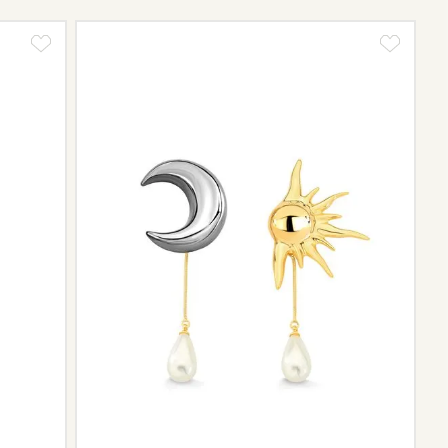
tos e sobre o prazo de retorno, que pode variar conforme
ngo da trajetória da marca podem não contar mais com o
scontinuidade de materiais ou fornecedores.
e de pós-vendas estará à disposição para orientá-la e
el.