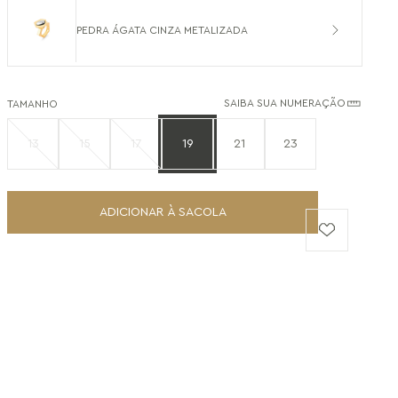
PEDRA ÁGATA CINZA METALIZADA
SAIBA SUA NUMERAÇÃO
TAMANHO
13
15
17
19
21
23
ADICIONAR À SACOLA