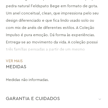
pedra natural Feldspato Bege em formato de gota. 
Um anel conceitual, clean, que impressiona pelo seu 
design diferenciado e que fica lindo usado solo ou 
com mix de anéis de diferentes estilos. A Coleção 
Impulso é pura emoção. Dá forma às experiências. 
Entrega-se ao movimento da vida. A coleção possui 
três famílias pensadas a partir de um mesmo 
conceito: As emoções e como elas se manifestam. O 
VER MAIS
Anel Brasa faz parte da família Transpirar, que 
MEDIDAS
simboliza o entusiasmo e excitação, em um furor de 
pedras, metais e sensibilidade.
Medidas não informadas.
CÓDIGO: MD1375.FO.510
GARANTIA E CUIDADOS