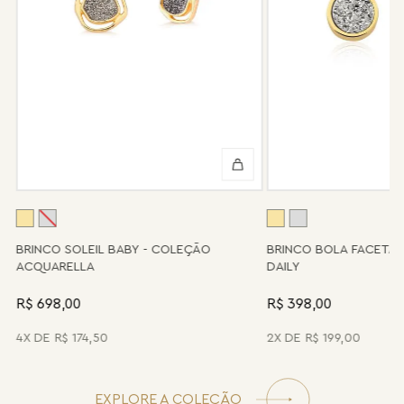
valor de custo do conserto e do frete.
Informe-se conosco sobre estes custos e sobre o prazo de
retorno, que pode variar conforme a região.
Peças sem assistência
Algumas peças desenvolvidas ao longo da trajetória da marca
podem não contar mais com o serviço de assistência, devido à
descontinuidade de materiais ou fornecedores.
Se for o caso da sua joia, nosso time de pós-vendas estará à
disposição para orientá-la e oferecer a melhor alternativa
possível.
A
BRINCO SOLEIL BABY - COLEÇÃO
BRINCO BOLA FACETA
ACQUARELLA
DAILY
R$ 698,00
R$ 398,00
4
R$
174
,
50
2
R$
199
,
00
EXPLORE A COLEÇÃO