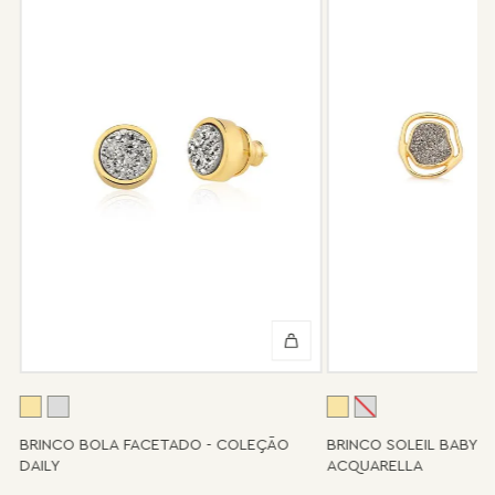
peça.
Após 6 meses sua peça foi danificada?
Não tem problema! Somos uma das poucas marcas que prestam
o serviço de conserto após o período de garantia. Sua joia será
enviada novamente para a fábrica, e será cobrado apenas o
valor de custo do conserto e do frete.
Informe-se conosco sobre estes custos e sobre o prazo de
retorno, que pode variar conforme a região.
Peças sem assistência
Algumas peças desenvolvidas ao longo da trajetória da marca
podem não contar mais com o serviço de assistência, devido à
descontinuidade de materiais ou fornecedores.
Se for o caso da sua joia, nosso time de pós-vendas estará à
disposição para orientá-la e oferecer a melhor alternativa
possível.
A
BRINCO BOLA FACETADO - COLEÇÃO
BRINCO SOLEIL BABY 
DAILY
ACQUARELLA