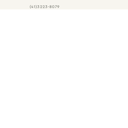
(41)3223-8079
E-MAIL
SHOP@MARIADOLORES.COM.BR
PERSONAL SHOPPER
ATENDIMENTO PERSONALIZADO DE SEG A
SEX DAS 09:00 ÀS 18:00
FALAR COM PERSONAL SHOPPER
NTO