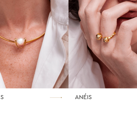
S
ANÉIS