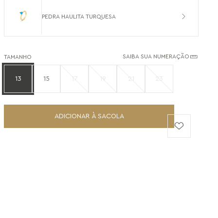
PEDRA HAULITA TURQUESA
SAIBA SUA NUMERAÇÃO
TAMANHO
13
15
17
19
21
23
ADICIONAR À SACOLA