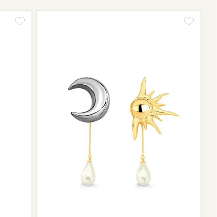
ngo da trajetória da marca podem não contar mais com o
scontinuidade de materiais ou fornecedores.
e de pós-vendas estará à disposição para orientá-la e
el.