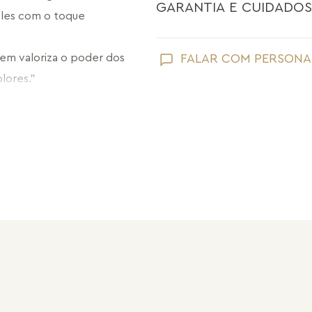
GARANTIA E CUIDADOS
ples com o toque 
Como toda joia, sua peça Maria Dolo
em valoriza o poder dos 
FALAR COM PERSONA
lores."
Evite que ela entre em contato com
perfume;
Retire suas joias Maria Dolores ao l
praias;
Guarde suas joias separadas uma a 
pérolas e drusas, para preservar a su
Após o uso, limpe sua joia Maria Do
sem umidade.
Nossas peças têm garantia de fábri
de frete e conserto. A garantia nã
Após 6 meses sua peça foi danificad
Não tem problema! Somos uma das 
período de garantia. Sua joia será 
valor de custo do conserto e do fre
Informe-se conosco sobre estes cus
a região.