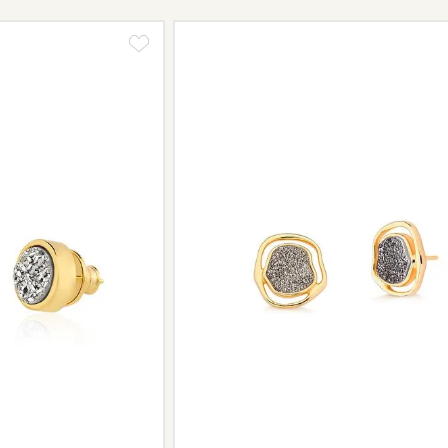
Peças sem assistência
Algumas peças desenvolvidas ao lo
serviço de assistência, devido à de
Se for o caso da sua joia, nosso tim
oferecer a melhor alternativa possív