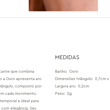
MEDIDAS
cante que combina 
Banho
:
Ouro
 a Ouro apresenta aro 
Dimensões triângulo
:
0,7cm x
iângulo, composto por 
Largura aro
:
0,2cm
a em cada movimento.
Peso
:
2g
atemporal e ideal para 
com elegância. Seu 