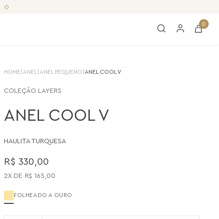
0
HOME
|
ANEL
|
ANEL PEQUENO
|
ANEL COOL V
COLEÇÃO
LAYERS
ANEL COOL V
HAULITA TURQUESA
R$
330
,
00
2
R$
165
,
00
FOLHEADO A OURO