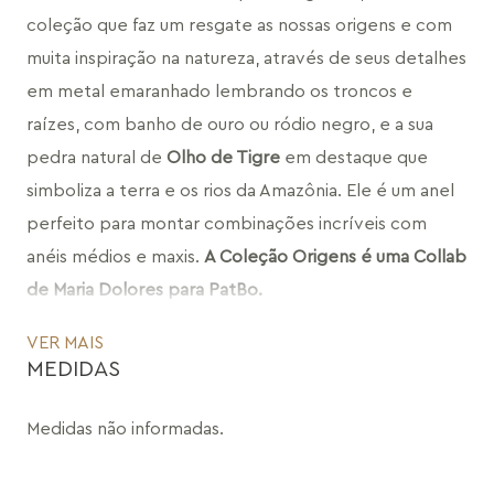
coleção que faz um resgate as nossas origens e com 
muita inspiração na natureza, através de seus detalhes 
em metal emaranhado lembrando os troncos e 
raízes, com banho de ouro ou ródio negro, e a sua 
pedra natural de 
Olho de Tigre
 em destaque que 
simboliza a terra e os rios da Amazônia. Ele é um anel 
perfeito para montar combinações incríveis com 
anéis médios e maxis. 
A Coleção Origens é uma Collab 
de Maria Dolores para PatBo.
VER MAIS
Combine o Anel Essência com a Colar Essência, Brinco 
MEDIDAS
Essência, Bracelete Essência e faça um mix com outras 
coleções.
Medidas não informadas.
CÓDIGO: MD1463.RN.84