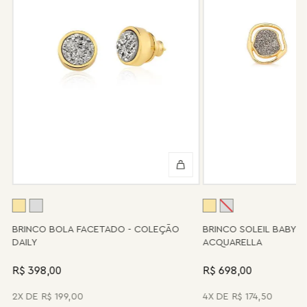
Não tem problema! Somos uma das poucas marcas que prestam
o serviço de conserto após o período de garantia. Sua joia será
enviada novamente para a fábrica, e será cobrado apenas o
valor de custo do conserto e do frete.
Informe-se conosco sobre estes custos e sobre o prazo de
retorno, que pode variar conforme a região.
Peças sem assistência
Algumas peças desenvolvidas ao longo da trajetória da marca
podem não contar mais com o serviço de assistência, devido à
descontinuidade de materiais ou fornecedores.
Se for o caso da sua joia, nosso time de pós-vendas estará à
disposição para orientá-la e oferecer a melhor alternativa
possível.
A
BRINCO BOLA FACETADO - COLEÇÃO
BRINCO SOLEIL BABY 
DAILY
ACQUARELLA
R$ 398,00
R$ 698,00
2
R$
199
,
00
4
R$
174
,
50