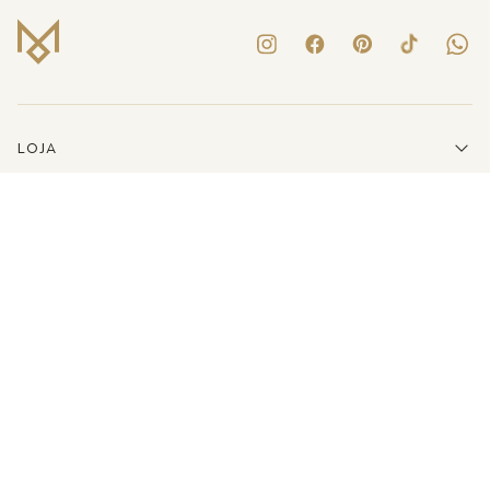
LOJA
INSTITUCIONAL
LINKS ÚTEIS
ATENDIMENTO
(41)3223-8079
E-MAIL
SHOP@MARIADOLORES.COM.BR