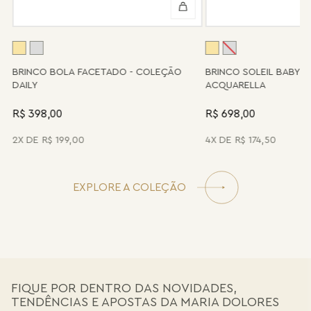
Ao se desprender do casulo que só ela pode romper. 
disposição para orientá-la e oferecer a melhor alternativa
possível.
Amiga das flores, bailarina dos ares, poetisa das cores. 
Metáfora da paciência e do tempo que manifesta o 
A
seu melhor. 
BRINCO BOLA FACETADO - COLEÇÃO
BRINCO SOLEIL BABY 
DAILY
ACQUARELLA
É por essas e outras que borboleta é no feminino. Só 
poderia ser."
R$ 398,00
R$ 698,00
CÓDIGO: MD2028.RN.952
2
R$
199
,
00
4
R$
174
,
50
EXPLORE A COLEÇÃO
FIQUE POR DENTRO DAS NOVIDADES,
TENDÊNCIAS E APOSTAS DA MARIA DOLORES