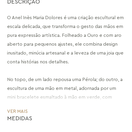
DESCRIÇÃO
O Anel Inès Maria Dolores é uma criação escultural em 
escala delicada, que transforma o gesto das mãos em 
pura expressão artística. Folheado a Ouro e com aro 
aberto para pequenos ajustes, ele combina design 
inusitado, minúcia artesanal e a leveza de uma joia que 
conta histórias nos detalhes.
No topo, de um lado repousa uma Pérola; do outro, a 
escultura de uma mão em metal, adornada por um 
mini bracelete esmaltado à mão em verde, com 
técnica italiana de pintura. Os dedos parecem ganhar 
VER MAIS
movimento ao segurar uma esfera de Obsidiana Preta, 
MEDIDAS
enquanto as unhas, pintadas uma a uma em esmalte 