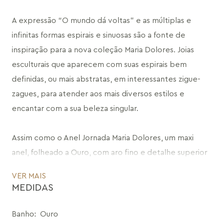
A expressão “O mundo dá voltas” e as múltiplas e 
infinitas formas espirais e sinuosas são a fonte de 
inspiração para a nova coleção Maria Dolores. Joias 
esculturais que aparecem com suas espirais bem 
definidas, ou mais abstratas, em interessantes zigue-
zagues, para atender aos mais diversos estilos e 
encantar com a sua beleza singular.
Assim como o Anel Jornada Maria Dolores, um maxi 
anel, folheado a Ouro, com aro fino e detalhe superior 
com design de linhas que faz curvaturas, 
VER MAIS
representando o conceito da coleção que é aquela 
MEDIDAS
bagunça que acontece de vez em quando na vida. O 
detalhe possui formato arredondado, composto por 
Banho
:
Ouro