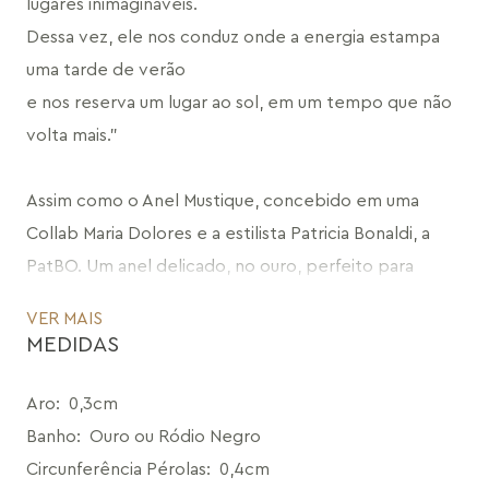
lugares inimagináveis.
Dessa vez, ele nos conduz onde a energia estampa 
uma tarde de verão
e nos reserva um lugar ao sol, em um tempo que não 
volta mais."
Assim como o Anel Mustique, concebido em uma 
Collab Maria Dolores e a estilista Patricia Bonaldi, a 
PatBO. Um anel delicado, no ouro, perfeito para 
quem adora um mood pérola, uma pedra orgânica 
VER MAIS
que traz um perfume do mar para o nosso universo 
MEDIDAS
urbano. 
O anel possui aro fino e acompanha a curvatura do 
Aro
:
0,3cm
dedo, com detalhe superior com design abstrato, 
Banho
:
Ouro ou Ródio Negro
que pode ter o formato de um ouriço, um molusco 
Circunferência Pérolas
:
0,4cm