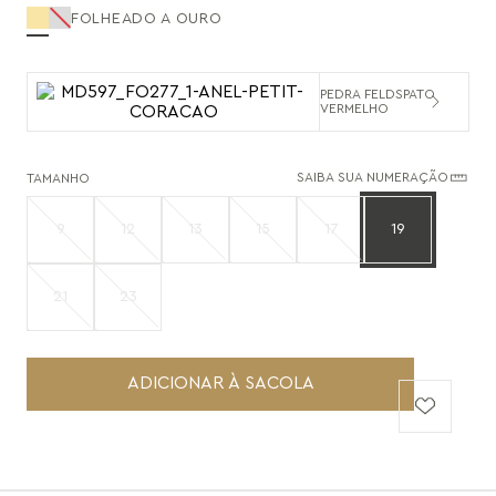
FOLHEADO A OURO
PEDRA FELDSPATO
VERMELHO
SAIBA SUA NUMERAÇÃO
TAMANHO
9
12
13
15
17
19
21
23
ADICIONAR À SACOLA