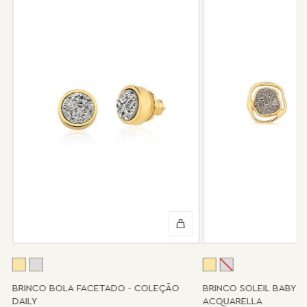
garantia não cobre defeito por mau uso ou conservação da
peça.
Após 6 meses sua peça foi danificada?
Não tem problema! Somos uma das poucas marcas que prestam
o serviço de conserto após o período de garantia. Sua joia será
enviada novamente para a fábrica, e será cobrado apenas o
valor de custo do conserto e do frete.
Informe-se conosco sobre estes custos e sobre o prazo de
retorno, que pode variar conforme a região.
Peças sem assistência
Algumas peças desenvolvidas ao longo da trajetória da marca
podem não contar mais com o serviço de assistência, devido à
descontinuidade de materiais ou fornecedores.
Se for o caso da sua joia, nosso time de pós-vendas estará à
disposição para orientá-la e oferecer a melhor alternativa
possível.
A
BRINCO BOLA FACETADO - COLEÇÃO
BRINCO SOLEIL BABY 
DAILY
ACQUARELLA