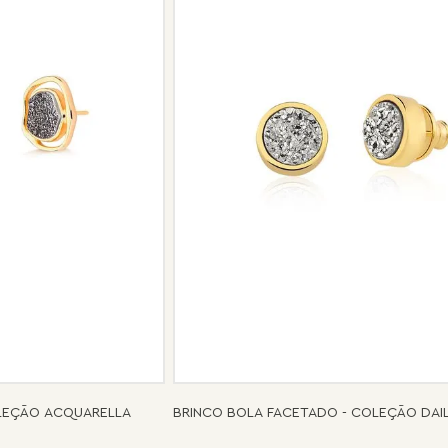
Se for o caso da sua joia, nosso tim
oferecer a melhor alternativa possív
OLEÇÃO ACQUARELLA
BRINCO BOLA FACETADO - COLEÇÃO DAI