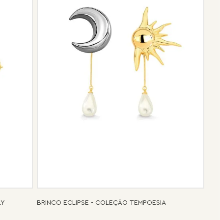
e de pós-vendas estará à disposição para orientá-la e
el.
LY
BRINCO ECLIPSE - COLEÇÃO TEMPOESIA