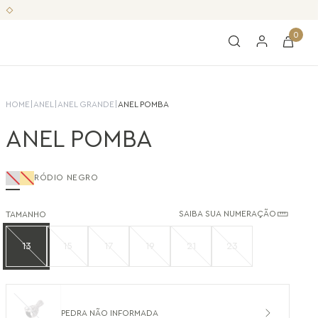
0
HOME
|
ANEL
|
ANEL GRANDE
|
ANEL POMBA
ANEL POMBA
RÓDIO NEGRO
SAIBA SUA NUMERAÇÃO
TAMANHO
13
15
17
19
21
23
PEDRA NÃO INFORMADA