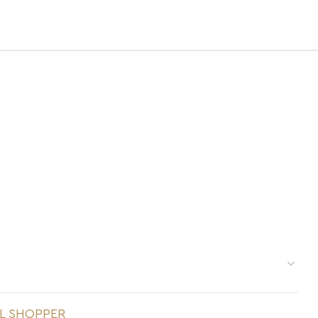
res é delicada e pede cuidados específicos:
L SHOPPER