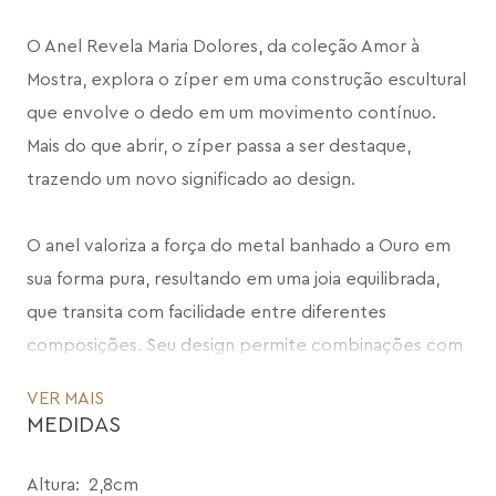
O Anel Revela Maria Dolores, da coleção Amor à 
Mostra, explora o zíper em uma construção escultural 
que envolve o dedo em um movimento contínuo. 
Mais do que abrir, o zíper passa a ser destaque, 
trazendo um novo significado ao design.
O anel valoriza a força do metal banhado a Ouro em 
sua forma pura, resultando em uma joia equilibrada, 
que transita com facilidade entre diferentes 
composições. Seu design permite combinações com 
outras peças da coleção, funcionando como um 
VER MAIS
ponto de conexão entre as famílias.
MEDIDAS
O encaixe confortável e a estrutura envolvente 
Altura
:
2,8cm