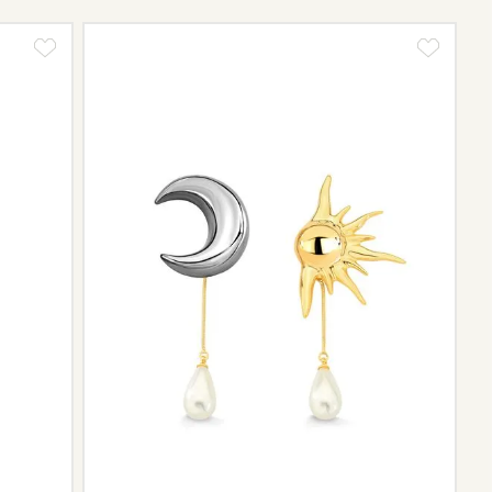
tos e sobre o prazo de retorno, que pode variar conforme
ngo da trajetória da marca podem não contar mais com o
scontinuidade de materiais ou fornecedores.
e de pós-vendas estará à disposição para orientá-la e
el.