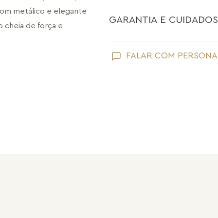
om metálico e elegante 
GARANTIA E CUIDADOS
cheia de força e 
Como toda joia, sua peça Maria Dolo
FALAR COM PERSONA
a o simbolismo de um 
Evite que ela entre em contato com
perfume;
de energias se alinham, 
Retire suas joias Maria Dolores ao l
praias;
Guarde suas joias separadas uma a 
pérolas e drusas, para preservar a su
da e permanece.
Após o uso, limpe sua joia Maria Do
sem umidade.
Nossas peças têm garantia de fábri
de frete e conserto. A garantia nã
Após 6 meses sua peça foi danificad
Não tem problema! Somos uma das 
período de garantia. Sua joia será 
valor de custo do conserto e do fre