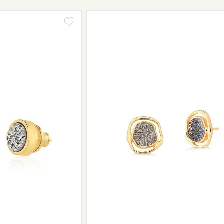
Informe-se conosco sobre estes cus
a região.
Peças sem assistência
Algumas peças desenvolvidas ao lo
serviço de assistência, devido à de
Se for o caso da sua joia, nosso tim
oferecer a melhor alternativa possív