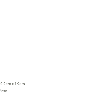
2,2cm x 1,9cm
,8cm