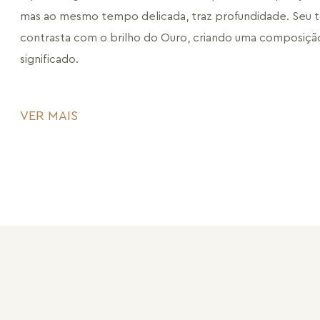
mas ao mesmo tempo delicada, traz profundidade. Seu t
contrasta com o brilho do Ouro, criando uma composição 
significado.
Parte da Coleção O Abraço, o anel carrega em cada curv
VER MAIS
encontro. Porque todo abraço é um instante de troca, on
sentimentos se revelam e o tempo parece parar.
Mais do que um anel, um símbolo do afeto que transbor
CÓDIGO: MD1676.FO.907