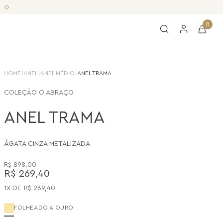
0
HOME
|
ANEL
|
ANEL MÉDIO
|
ANEL TRAMA
COLEÇÃO
O ABRAÇO
ANEL TRAMA
ÁGATA CINZA METALIZADA
R$
898
,
00
R$
269
,
40
1
R$
269
,
40
FOLHEADO A OURO