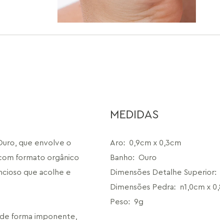
MEDIDAS
uro, que envolve o 
Aro
:
0,9cm x 0,3cm
com formato orgânico 
Banho
:
Ouro
cioso que acolhe e 
Dimensões Detalhe Superior
:
Dimensões Pedra
:
n1,0cm x 0
Peso
:
9g
de forma imponente, 