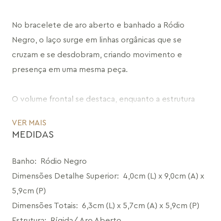
No bracelete de aro aberto e banhado a Ródio 
Negro, o laço surge em linhas orgânicas que se 
cruzam e se desdobram, criando movimento e 
presença em uma mesma peça.
O volume frontal se destaca, enquanto a estrutura 
aberta mantém leveza e equilíbrio na peça.
VER MAIS
MEDIDAS
A construção tubular, levemente maleável, permite 
ajuste ao pulso e garante encaixe confortável.
Banho
:
Ródio Negro
Dimensões Detalhe Superior
:
4,0cm (L) x 9,0cm (A) x
Fluido e marcante, acompanha o ritmo do corpo com 
5,9cm (P)
naturalidade e traz uma leitura leve para o presente 
Dimensões Totais
:
6,3cm (L) x 5,7cm (A) x 5,9cm (P)
no Dia dos Namorados.
Estrutura
:
Rígida/ Aro Aberto