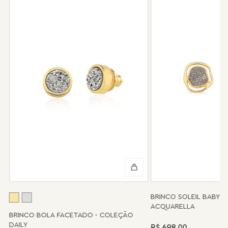
garantia não cobre defeito por mau uso ou conservação da
peça.
Após 6 meses sua peça foi danificada?
Não tem problema! Somos uma das poucas marcas que prestam
o serviço de conserto após o período de garantia. Sua joia será
enviada novamente para a fábrica, e será cobrado apenas o
valor de custo do conserto e do frete.
Informe-se conosco sobre estes custos e sobre o prazo de
retorno, que pode variar conforme a região.
Peças sem assistência
Algumas peças desenvolvidas ao longo da trajetória da marca
podem não contar mais com o serviço de assistência, devido à
descontinuidade de materiais ou fornecedores.
Se for o caso da sua joia, nosso time de pós-vendas estará à
disposição para orientá-la e oferecer a melhor alternativa
possível.
A
BRINCO BOLA FACETADO - COLEÇÃO
BRINCO SOLEIL BABY 
DAILY
ACQUARELLA