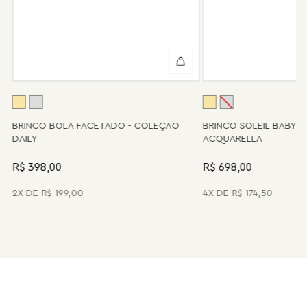
Algumas peças desenvolvidas ao longo da trajetória da marca
podem não contar mais com o serviço de assistência, devido à
descontinuidade de materiais ou fornecedores.
Se for o caso da sua joia, nosso time de pós-vendas estará à
disposição para orientá-la e oferecer a melhor alternativa
possível.
A
BRINCO BOLA FACETADO - COLEÇÃO
BRINCO SOLEIL BABY 
DAILY
ACQUARELLA
R$ 398,00
R$ 698,00
2
R$
199
,
00
4
R$
174
,
50
FIQUE POR DENTRO DAS NOVIDADES,
TENDÊNCIAS E APOSTAS DA MARIA DOLORES