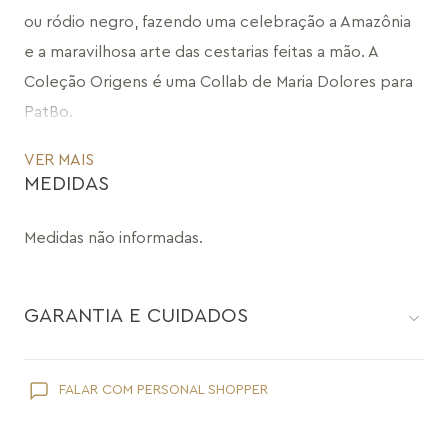
ou ródio negro, fazendo uma celebração a Amazônia 
e a maravilhosa arte das cestarias feitas a mão. A 
Coleção Origens é uma Collab de Maria Dolores para 
PatBo.
VER MAIS
Combine o Brinco Eden com a Choker Eden, 
MEDIDAS
Bracelete Eden, Anel Eden e faça um mix com outras 
coleções.
Medidas não informadas.
CÓDIGO: MD1455.RN.81
GARANTIA E CUIDADOS
Como toda joia, sua peça Maria Dolores é delicada e pede
FALAR COM PERSONAL SHOPPER
cuidados específicos:
Evite que ela entre em contato com cosméticos como