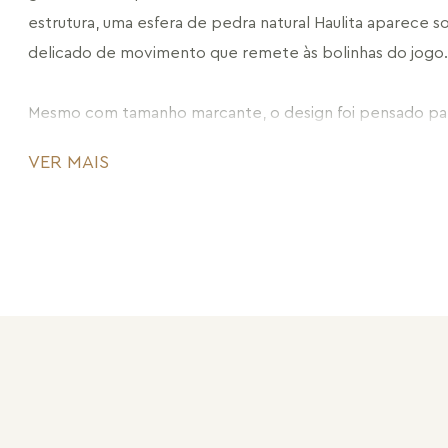
estrutura, uma esfera de pedra natural Haulita aparece sol
delicado de movimento que remete às bolinhas do jogo.
Mesmo com tamanho marcante, o design foi pensado para
confortável, permitindo que a peça se movimente suave
VER MAIS
metais interligados criam balanço e fluidez, reforçando o 
coleção.
A joia combina presença e leveza, tornando-se uma peç
funciona tanto em produções sofisticadas quanto em co
contemporâneas.
Na coleção Jogo de Ser, cada joia resgata o prazer das p
lembrando que leveza e elegância também podem camin
CÓDIGO: MD2723.RN.119