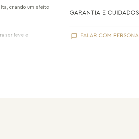
ta, criando um efeito 
GARANTIA E CUIDADOS
Como toda joia, sua peça Maria Dolo
 ser leve e 
FALAR COM PERSONA
mente ao usar. Os 
Evite que ela entre em contato com
perfume;
caráter lúdico da 
Retire suas joias Maria Dolores ao l
praias;
Guarde suas joias separadas uma a 
pérolas e drusas, para preservar a su
a de destaque que 
Após o uso, limpe sua joia Maria Do
sem umidade.
mposições 
Nossas peças têm garantia de fábri
de frete e conserto. A garantia nã
Após 6 meses sua peça foi danificad
equenas brincadeiras, 
Não tem problema! Somos uma das 
har juntas.
período de garantia. Sua joia será 
valor de custo do conserto e do fre