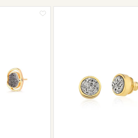
Informe-se conosco sobre estes cus
a região.
Peças sem assistência
Algumas peças desenvolvidas ao lo
serviço de assistência, devido à de
Se for o caso da sua joia, nosso tim
oferecer a melhor alternativa possív