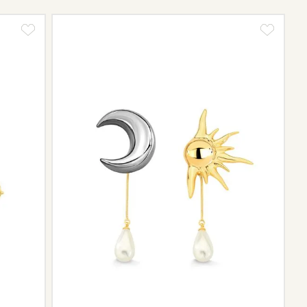
tos e sobre o prazo de retorno, que pode variar conforme
ngo da trajetória da marca podem não contar mais com o
scontinuidade de materiais ou fornecedores.
e de pós-vendas estará à disposição para orientá-la e
el.