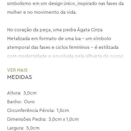
simbolismo em um design único, inspirado nas fases da 
mulher e no movimento da vida.
No coração da peça, uma pedra Ágata Cinza 
Metalizada em formato de uma lua – um símbolo 
atemporal das fases e ciclos femininos – é estilizada 
com modernidade e envolvida pela silhueta do corpo 
feminino, formando um abraço delicado e orgânico. 
VER MAIS
Na ponta, uma Pérola completa o visual com um 
MEDIDAS
toque de sofisticação e feminilidade.
Altura
:
3,0cm
Com um design versátil, o Brinco Ballet pode ser 
Banho
:
Ouro
ajustado na orelha para criar diferentes estilos: 
Circunferência Pérola
:
1,0cm
posicionado de forma mais alta ou deixando o corpo 
Dimensões Pedra
:
3,0cm x 1,0cm
feminino contornar o lóbulo de maneira diagonal, 
Largura
:
5,0cm