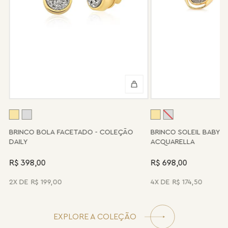
Informe-se conosco sobre estes custos e sobre o prazo de
retorno, que pode variar conforme a região.
Peças sem assistência
Algumas peças desenvolvidas ao longo da trajetória da marca
podem não contar mais com o serviço de assistência, devido à
descontinuidade de materiais ou fornecedores.
Se for o caso da sua joia, nosso time de pós-vendas estará à
disposição para orientá-la e oferecer a melhor alternativa
possível.
A
BRINCO BOLA FACETADO - COLEÇÃO
BRINCO SOLEIL BABY 
DAILY
ACQUARELLA
R$ 398,00
R$ 698,00
2
R$
199
,
00
4
R$
174
,
50
EXPLORE A COLEÇÃO