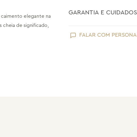
GARANTIA E CUIDADOS
 caimento elegante na 
 cheia de significado, 
Como toda joia, sua peça Maria Dolo
FALAR COM PERSONA
Evite que ela entre em contato com
perfume;
Retire suas joias Maria Dolores ao l
praias;
Guarde suas joias separadas uma a 
pérolas e drusas, para preservar a su
Após o uso, limpe sua joia Maria Do
sem umidade.
Nossas peças têm garantia de fábri
de frete e conserto. A garantia nã
Após 6 meses sua peça foi danificad
Não tem problema! Somos uma das 
período de garantia. Sua joia será 
valor de custo do conserto e do fre