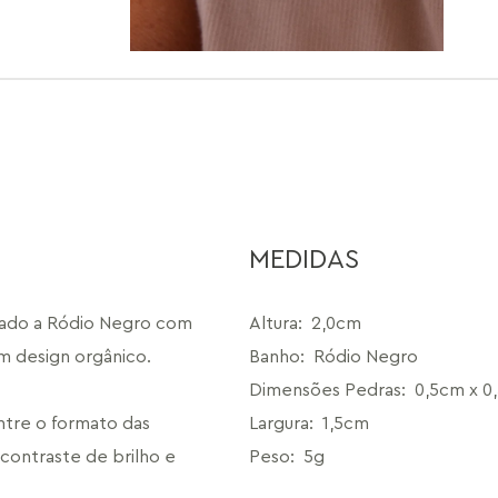
MEDIDAS
eado a Ródio Negro com 
Altura
:
2,0cm
 design orgânico. 
Banho
:
Ródio Negro
Dimensões Pedras
:
0,5cm x 0
ntre o formato das 
Largura
:
1,5cm
ontraste de brilho e 
Peso
:
5g