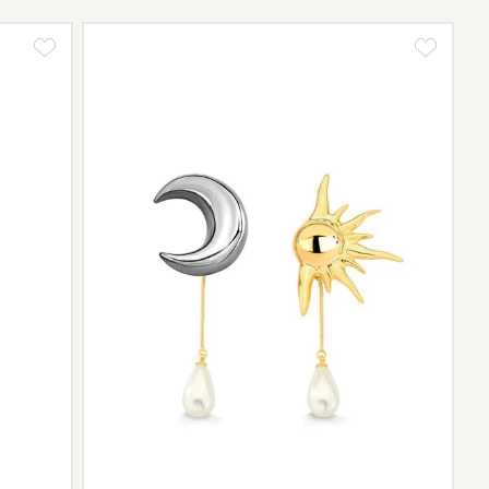
tos e sobre o prazo de retorno, que pode variar conforme
ngo da trajetória da marca podem não contar mais com o
scontinuidade de materiais ou fornecedores.
e de pós-vendas estará à disposição para orientá-la e
el.