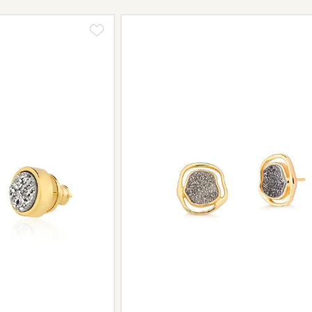
Informe-se conosco sobre estes cus
a região.
Peças sem assistência
Algumas peças desenvolvidas ao lo
serviço de assistência, devido à de
Se for o caso da sua joia, nosso tim
oferecer a melhor alternativa possív