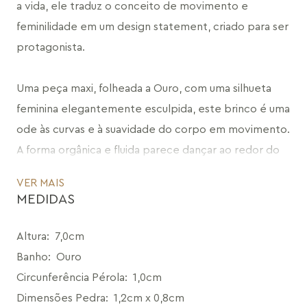
a vida, ele traduz o conceito de movimento e 
feminilidade em um design statement, criado para ser 
protagonista.
Uma peça maxi, folheada a Ouro, com uma silhueta 
feminina elegantemente esculpida, este brinco é uma 
ode às curvas e à suavidade do corpo em movimento. 
A forma orgânica e fluida parece dançar ao redor do 
rosto, acompanhando os ciclos e fases da mulher. A 
VER MAIS
articulação do design reforça essa ideia, permitindo 
MEDIDAS
que o brinco se mova com graça, traduzindo o ritmo 
da vida em cada detalhe.
Altura
:
7,0cm
Banho
:
Ouro
Um toque ainda mais especial é acrescentado pela 
Circunferência Pérola
:
1,0cm
pedra Ágata Cinza Metalizada na sua base, com o seu 
Dimensões Pedra
:
1,2cm x 0,8cm