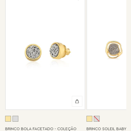
compra, e faremos o reparo sem custo de frete e conserto. A
garantia não cobre defeito por mau uso ou conservação da
peça.
Após 6 meses sua peça foi danificada?
Não tem problema! Somos uma das poucas marcas que prestam
o serviço de conserto após o período de garantia. Sua joia será
enviada novamente para a fábrica, e será cobrado apenas o
valor de custo do conserto e do frete.
Informe-se conosco sobre estes custos e sobre o prazo de
retorno, que pode variar conforme a região.
Peças sem assistência
Algumas peças desenvolvidas ao longo da trajetória da marca
podem não contar mais com o serviço de assistência, devido à
descontinuidade de materiais ou fornecedores.
Se for o caso da sua joia, nosso time de pós-vendas estará à
disposição para orientá-la e oferecer a melhor alternativa
possível.
A
BRINCO BOLA FACETADO - COLEÇÃO
BRINCO SOLEIL BABY 