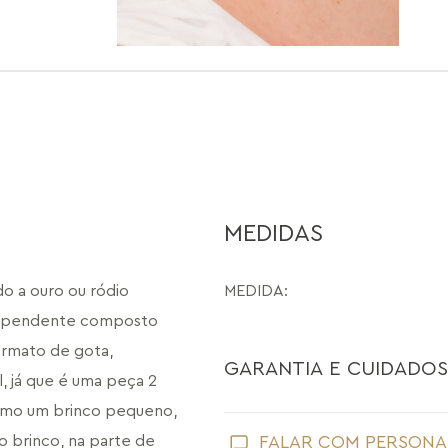
MEDIDAS
o a ouro ou ródio 
MEDIDA
:
m pendente composto 
rmato de gota, 
GARANTIA E CUIDADOS
 já que é uma peça 2 
omo um brinco pequeno, 
Como toda joia, sua peça Maria Dolo
brinco, na parte de 
FALAR COM PERSONA