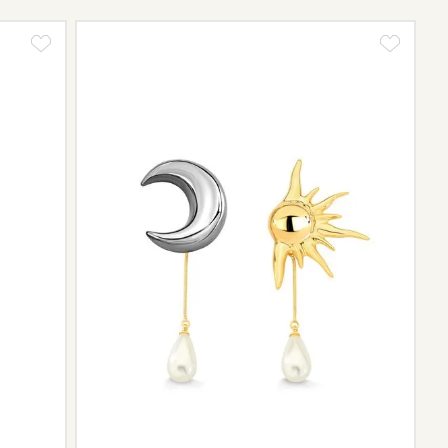
e de pós-vendas estará à disposição para orientá-la e
el.