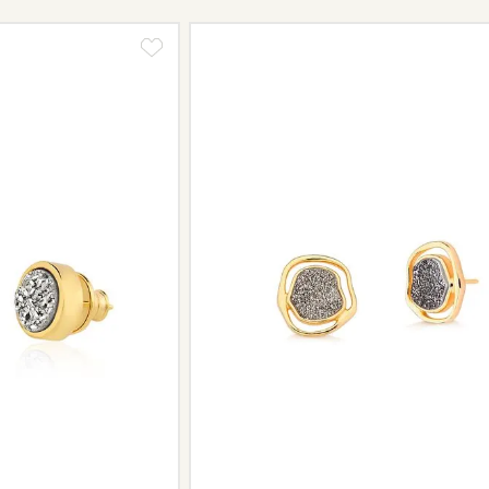
Se for o caso da sua joia, nosso tim
oferecer a melhor alternativa possív