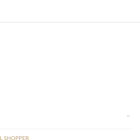
res é delicada e pede cuidados específicos:
L SHOPPER