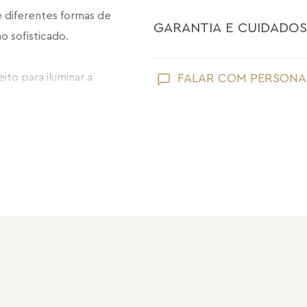
diferentes formas de 
GARANTIA E CUIDADOS
o sofisticado.
Como toda joia, sua peça Maria Dolo
to para iluminar a 
FALAR COM PERSONA
Evite que ela entre em contato com
perfume;
Retire suas joias Maria Dolores ao l
praias;
Guarde suas joias separadas uma a 
pérolas e drusas, para preservar a su
Após o uso, limpe sua joia Maria Do
sem umidade.
Nossas peças têm garantia de fábri
de frete e conserto. A garantia nã
Após 6 meses sua peça foi danificad
Não tem problema! Somos uma das 
período de garantia. Sua joia será 
valor de custo do conserto e do fre