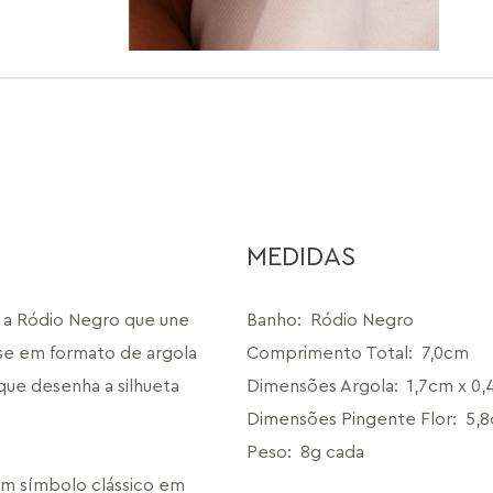
MEDIDAS
 a Ródio Negro que une 
Banho
:
Ródio Negro
se em formato de argola 
Comprimento Total
:
7,0cm
ue desenha a silhueta 
Dimensões Argola
:
1,7cm x 0
Dimensões Pingente Flor
:
5,8
Peso
:
8g cada
m símbolo clássico em 