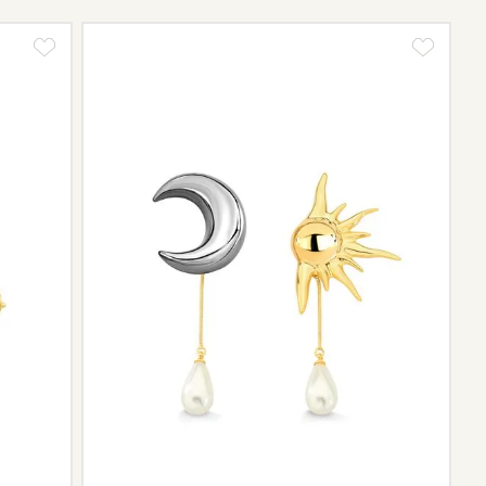
tos e sobre o prazo de retorno, que pode variar conforme
ngo da trajetória da marca podem não contar mais com o
scontinuidade de materiais ou fornecedores.
e de pós-vendas estará à disposição para orientá-la e
el.