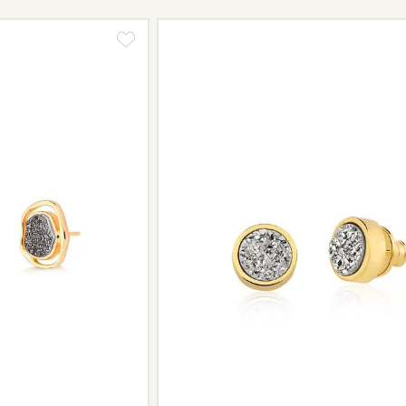
Informe-se conosco sobre estes cus
a região.
Peças sem assistência
Algumas peças desenvolvidas ao lo
serviço de assistência, devido à de
Se for o caso da sua joia, nosso tim
oferecer a melhor alternativa possív