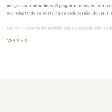
uma joia contemporânea. O pingente removível permite 
uso, adaptando-se ao styling de cada ocasião, do casual a
Um brinco que traduz feminilidade e personalidade, perfei
produção com um detalhe marcante e atemporal.
VER MAIS
CÓDIGO: MD297B.RN