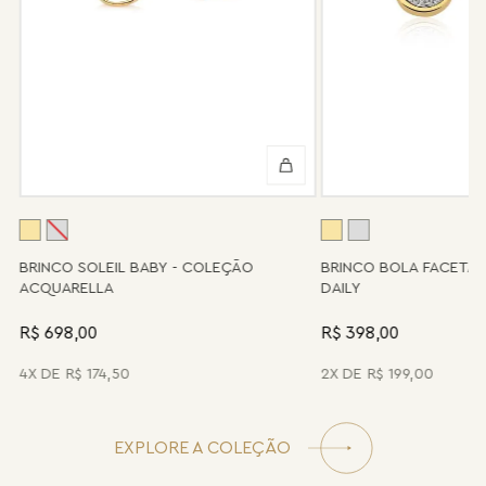
retorno, que pode variar conforme a região.
Peças sem assistência
Algumas peças desenvolvidas ao longo da trajetória da marca
podem não contar mais com o serviço de assistência, devido à
descontinuidade de materiais ou fornecedores.
Se for o caso da sua joia, nosso time de pós-vendas estará à
disposição para orientá-la e oferecer a melhor alternativa
possível.
A
BRINCO SOLEIL BABY - COLEÇÃO
BRINCO BOLA FACETA
ACQUARELLA
DAILY
R$ 698,00
R$ 398,00
4
R$
174
,
50
2
R$
199
,
00
EXPLORE A COLEÇÃO