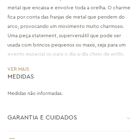
metal que encaixa e envolve toda a orelha. O charme 
fica por conta das franjas de metal que pendem do 
arco, provocando um movimento muito charmoso. 
Uma peça statement, superversátil que pode ser 
usada com brincos pequenos ou maxis, seja para um 
evento especial ou para o dia-a-dia cheio de estilo. 
Sem dúvida, uma peça sofisticada que pode tornar a 
VER MAIS
sua produção ainda mais incrível.
MEDIDAS
CÓDIGO: MD679.RN
Medidas não informadas.
GARANTIA E CUIDADOS
Como toda joia, sua peça Maria Dolores é delicada e pede