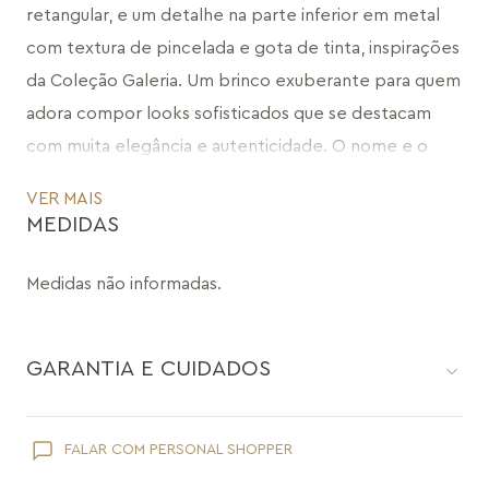
retangular, e um detalhe na parte inferior em metal 
com textura de pincelada e gota de tinta, inspirações 
da Coleção Galeria. Um brinco exuberante para quem 
adora compor looks sofisticados que se destacam 
com muita elegância e autenticidade. O nome e o 
conceito desta peça foram inspirados no pintor 
VER MAIS
brasileiro Frank Schaeffer, que criou diversas obras 
MEDIDAS
com cunho expressionista, transitando da abstração à 
figuração, presente em diversos acervos nacionais e 
Medidas não informadas.
internacionais, com destaque para as paisagens e 
retratos. Atraída pelos encantos da natureza que são 
GARANTIA E CUIDADOS
pura arte, Maria Dolores cria uma galeria para vestir. 
Pedras naturais que se misturam às pinceladas do 
artista. Telas vibrantes que inspiram e emanam 
Como toda joia, sua peça Maria Dolores é delicada e pede
FALAR COM PERSONAL SHOPPER
cuidados específicos:
energias. Poesia para os olhos. Escultura para o corpo. 