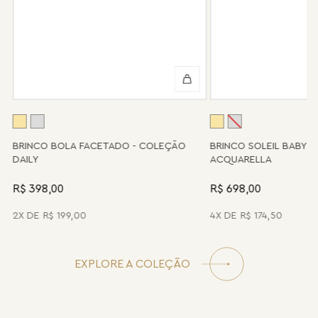
Peças sem assistência
Algumas peças desenvolvidas ao longo da trajetória da marca
podem não contar mais com o serviço de assistência, devido à
descontinuidade de materiais ou fornecedores.
Se for o caso da sua joia, nosso time de pós-vendas estará à
disposição para orientá-la e oferecer a melhor alternativa
possível.
A
BRINCO BOLA FACETADO - COLEÇÃO
BRINCO SOLEIL BABY 
DAILY
ACQUARELLA
R$ 398,00
R$ 698,00
2
R$
199
,
00
4
R$
174
,
50
EXPLORE A COLEÇÃO