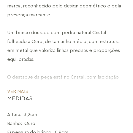
marca, reconhecido pelo design geométrico e pela 
presença marcante.
Um brinco dourado com pedra natural Cristal 
folheado a Ouro, de tamanho médio, com estrutura 
em metal que valoriza linhas precisas e proporções 
equilibradas.
O destaque da peça está no Cristal, com lapidação 
exclusiva Maria Dolores, que cria reflexos e 
VER MAIS
profundidade conforme a luz, reforçando o contraste 
MEDIDAS
entre a transparência da pedra e a solidez do metal.
Altura
:
3,2cm
O design combina forma e clareza em uma leitura 
Banho
:
Ouro
contemporânea, resultando em uma joia versátil, que 
Espessura do brinco
:
0,8cm