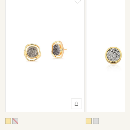
Nossas peças têm garantia de fábrica de 6 meses após a
compra, e faremos o reparo sem custo de frete e conserto. A
garantia não cobre defeito por mau uso ou conservação da
peça.
Após 6 meses sua peça foi danificada?
Não tem problema! Somos uma das poucas marcas que prestam
o serviço de conserto após o período de garantia. Sua joia será
enviada novamente para a fábrica, e será cobrado apenas o
valor de custo do conserto e do frete.
Informe-se conosco sobre estes custos e sobre o prazo de
retorno, que pode variar conforme a região.
Peças sem assistência
Algumas peças desenvolvidas ao longo da trajetória da marca
podem não contar mais com o serviço de assistência, devido à
descontinuidade de materiais ou fornecedores.
Se for o caso da sua joia, nosso time de pós-vendas estará à
disposição para orientá-la e oferecer a melhor alternativa
possível.
A