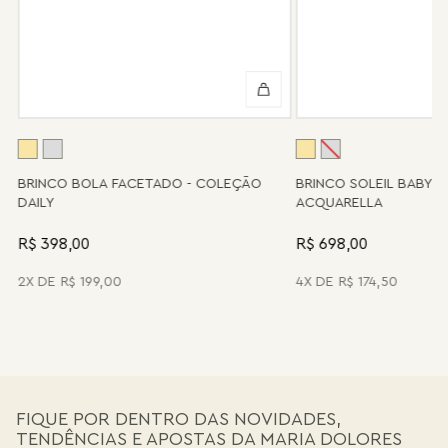
Algumas peças desenvolvidas ao longo da trajetória da marca
podem não contar mais com o serviço de assistência, devido à
descontinuidade de materiais ou fornecedores.
Se for o caso da sua joia, nosso time de pós-vendas estará à
disposição para orientá-la e oferecer a melhor alternativa
possível.
A
BRINCO BOLA FACETADO - COLEÇÃO
BRINCO SOLEIL BABY 
DAILY
ACQUARELLA
R$ 398,00
R$ 698,00
2
R$
199
,
00
4
R$
174
,
50
FIQUE POR DENTRO DAS NOVIDADES,
TENDÊNCIAS E APOSTAS DA MARIA DOLORES