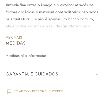
sintonia fina entre o âmago e o exterior através de 
formas orgânicas e materiais contraditórios inspirados 
na arquitetura. Ele não é apenas um brinco comum, 
ele envolve a orelha em seu design diferenciado 
tornando a protagonista do seu look.
VER MAIS
MEDIDAS
Combine o Brinco Infinito com o Anel e Colar Choker 
Infinito, Bracelete Atração, Bolsa e Óculos Reflexo, ou 
Medidas não informadas.
faça um mix com outras coleções.
GARANTIA E CUIDADOS
CÓDIGO: MD1423.RN.532
Como toda joia, sua peça Maria Dolores é delicada e pede
FALAR COM PERSONAL SHOPPER
cuidados específicos:
Evite que ela entre em contato com cosméticos como