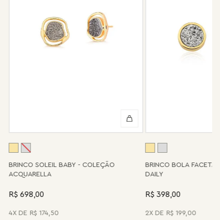
Não tem problema! Somos uma das poucas marcas que prestam
o serviço de conserto após o período de garantia. Sua joia será
enviada novamente para a fábrica, e será cobrado apenas o
valor de custo do conserto e do frete.
Informe-se conosco sobre estes custos e sobre o prazo de
retorno, que pode variar conforme a região.
Peças sem assistência
Algumas peças desenvolvidas ao longo da trajetória da marca
podem não contar mais com o serviço de assistência, devido à
descontinuidade de materiais ou fornecedores.
Se for o caso da sua joia, nosso time de pós-vendas estará à
disposição para orientá-la e oferecer a melhor alternativa
possível.
A
BRINCO SOLEIL BABY - COLEÇÃO
BRINCO BOLA FACETA
ACQUARELLA
DAILY
R$ 698,00
R$ 398,00
4
R$
174
,
50
2
R$
199
,
00