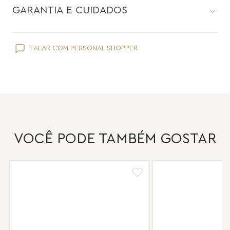
GARANTIA E CUIDADOS
Como toda joia, sua peça Maria Dolores é delicada e pede
FALAR COM PERSONAL SHOPPER
cuidados específicos:
Evite que ela entre em contato com cosméticos como
hidratante, protetor solar, maquiagem e perfume;
Retire suas joias Maria Dolores ao lavar as mãos e tomar banho.
Evite usá-las em piscinas ou praias;
Guarde suas joias separadas uma a uma evitando atrito,
principalmente aquelas que apresentam pérolas e drusas, para
VOCÊ PODE TAMBÉM GOSTAR
preservar a superfície.
Após o uso, limpe sua joia Maria Dolores com uma flanela suave
e guarde-a em local seguro e sem umidade.
Nossas peças têm garantia de fábrica de 6 meses após a
compra, e faremos o reparo sem custo de frete e conserto. A
garantia não cobre defeito por mau uso ou conservação da
peça.
Após 6 meses sua peça foi danificada?