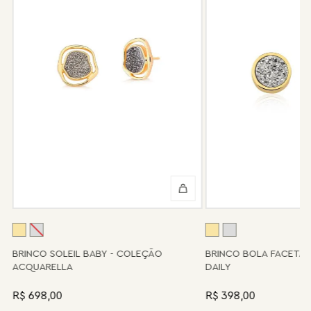
Após 6 meses sua peça foi danificada?
Não tem problema! Somos uma das poucas marcas que prestam
o serviço de conserto após o período de garantia. Sua joia será
enviada novamente para a fábrica, e será cobrado apenas o
valor de custo do conserto e do frete.
Informe-se conosco sobre estes custos e sobre o prazo de
retorno, que pode variar conforme a região.
Peças sem assistência
Algumas peças desenvolvidas ao longo da trajetória da marca
podem não contar mais com o serviço de assistência, devido à
descontinuidade de materiais ou fornecedores.
Se for o caso da sua joia, nosso time de pós-vendas estará à
disposição para orientá-la e oferecer a melhor alternativa
possível.
A
BRINCO SOLEIL BABY - COLEÇÃO
BRINCO BOLA FACETA
ACQUARELLA
DAILY
R$ 698,00
R$ 398,00