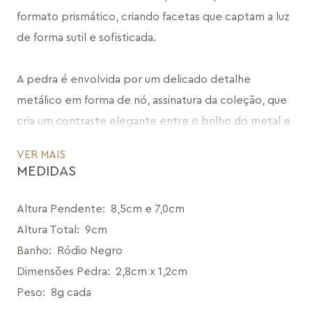
formato prismático, criando facetas que captam a luz 
de forma sutil e sofisticada.
A pedra é envolvida por um delicado detalhe 
metálico em forma de nó, assinatura da coleção, que 
cria um contraste elegante entre o brilho do metal e 
a profundidade da pedra.
VER MAIS
MEDIDAS
A peça conta ainda com um pendente removível, 
encaixado na tarraxa, formado por duas correntes 
Altura Pendente
:
8,5cm e 7,0cm
com ponteiras em haste, que adicionam movimento e 
Altura Total
:
9cm
alongam o visual. Esse elemento pode ser usado ou 
Banho
:
Ródio Negro
removido, transformando o brinco em uma proposta 
Dimensões Pedra
:
2,8cm x 1,2cm
2 em 1, com diferentes formas de usar.
Peso
:
8g cada