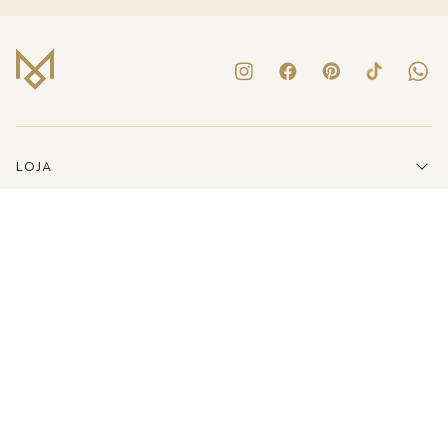
LOJA
INSTITUCIONAL
LINKS ÚTEIS
ATENDIMENTO
(41)3223-8079
E-MAIL