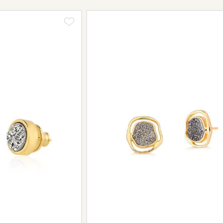
Informe-se conosco sobre estes cus
a região.
Peças sem assistência
Algumas peças desenvolvidas ao lo
serviço de assistência, devido à de
Se for o caso da sua joia, nosso tim
oferecer a melhor alternativa possív