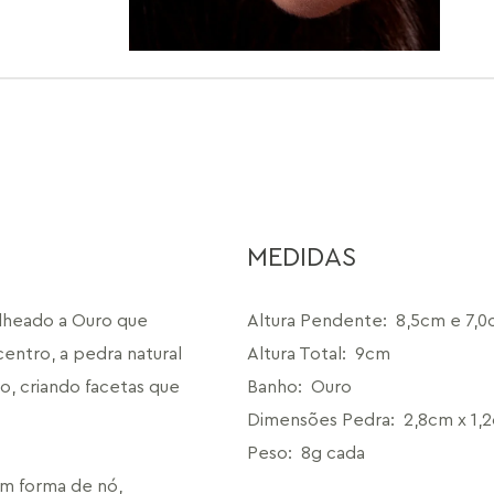
MEDIDAS
olheado a Ouro que 
Altura Pendente
:
8,5cm e 7,
entro, a pedra natural 
Altura Total
:
9cm
, criando facetas que 
Banho
:
Ouro
Dimensões Pedra
:
2,8cm x 1,
Peso
:
8g cada
m forma de nó, 