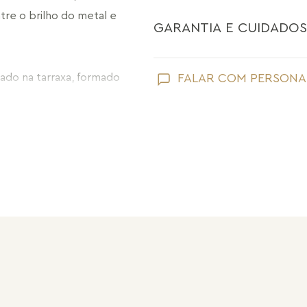
tre o brilho do metal e 
GARANTIA E CUIDADOS
Como toda joia, sua peça Maria Dolo
do na tarraxa, formado 
FALAR COM PERSONA
nam movimento e 
Evite que ela entre em contato com
perfume;
vido, transformando o 
Retire suas joias Maria Dolores ao l
e usar.
praias;
Guarde suas joias separadas uma a 
pérolas e drusas, para preservar a su
 de forma minimalista no 
Após o uso, limpe sua joia Maria Do
sem umidade.
cantes, um design 
ento.
Nossas peças têm garantia de fábri
de frete e conserto. A garantia nã
Após 6 meses sua peça foi danificad
Não tem problema! Somos uma das 
período de garantia. Sua joia será 
valor de custo do conserto e do fre