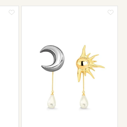
tos e sobre o prazo de retorno, que pode variar conforme
ngo da trajetória da marca podem não contar mais com o
scontinuidade de materiais ou fornecedores.
e de pós-vendas estará à disposição para orientá-la e
el.