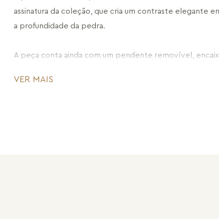
assinatura da coleção, que cria um contraste elegante en
a profundidade da pedra.
A peça conta ainda com um pendente removível, encaixa
por duas correntes com ponteiras em haste, que adicio
VER MAIS
alongam o visual. Esse elemento pode ser usado ou remo
brinco em uma proposta 2 em 1, com diferentes formas d
Versátil e atemporal, o Brinco Knot Petit pode ser usado
dia a dia ou com o pendente para composições mais mar
pensado para se adaptar ao corpo, ao styling e ao mom
CÓDIGO: MD1309.FO.250