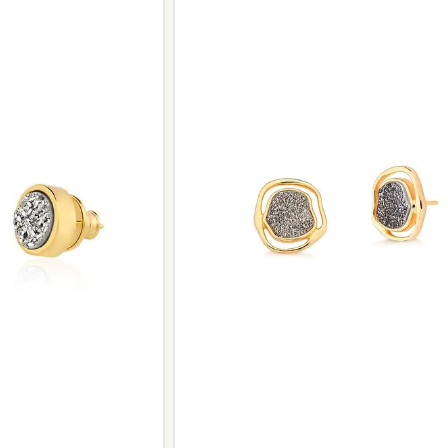
Peças sem assistência
Algumas peças desenvolvidas ao lo
serviço de assistência, devido à de
Se for o caso da sua joia, nosso tim
oferecer a melhor alternativa possív