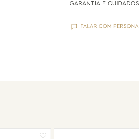
GARANTIA E CUIDADOS
Como toda joia, sua peça Maria Dolo
FALAR COM PERSONA
Evite que ela entre em contato com
perfume;
Retire suas joias Maria Dolores ao l
praias;
Guarde suas joias separadas uma a 
pérolas e drusas, para preservar a su
Após o uso, limpe sua joia Maria Do
sem umidade.
Nossas peças têm garantia de fábri
de frete e conserto. A garantia nã
Após 6 meses sua peça foi danificad
Não tem problema! Somos uma das 
período de garantia. Sua joia será 
valor de custo do conserto e do fre
Informe-se conosco sobre estes cus
a região.