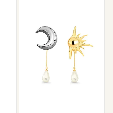
ngo da trajetória da marca podem não contar mais com o
scontinuidade de materiais ou fornecedores.
e de pós-vendas estará à disposição para orientá-la e
el.