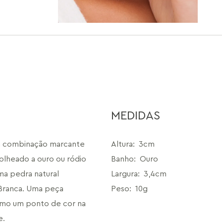
MEDIDAS
a combinação marcante 
Altura
:
3cm
olheado a ouro ou ródio 
Banho
:
Ouro
a pedra natural 
Largura
:
3,4cm
Branca. Uma peça 
Peso
:
10g
mo um ponto de cor na 
e.