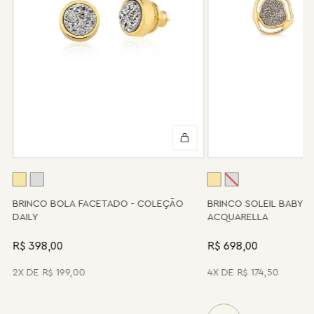
enviada novamente para a fábrica, e será cobrado apenas o
valor de custo do conserto e do frete.
Informe-se conosco sobre estes custos e sobre o prazo de
retorno, que pode variar conforme a região.
Peças sem assistência
Algumas peças desenvolvidas ao longo da trajetória da marca
podem não contar mais com o serviço de assistência, devido à
descontinuidade de materiais ou fornecedores.
Se for o caso da sua joia, nosso time de pós-vendas estará à
disposição para orientá-la e oferecer a melhor alternativa
possível.
A
BRINCO BOLA FACETADO - COLEÇÃO
BRINCO SOLEIL BABY 
DAILY
ACQUARELLA
R$ 398,00
R$ 698,00
2
R$
199
,
00
4
R$
174
,
50