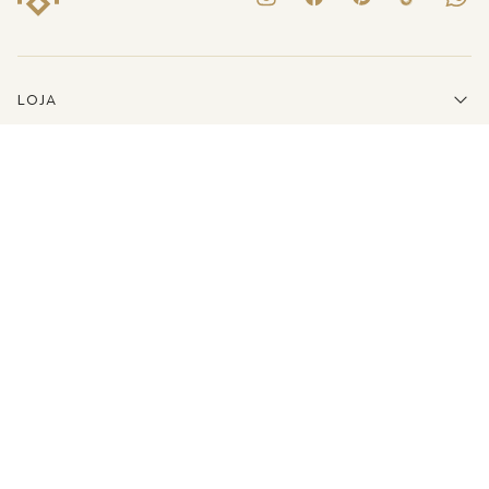
LOJA
INSTITUCIONAL
LINKS ÚTEIS
ATENDIMENTO
(41)3223-8079
E-MAIL
SHOP@MARIADOLORES.COM.BR
PERSONAL SHOPPER