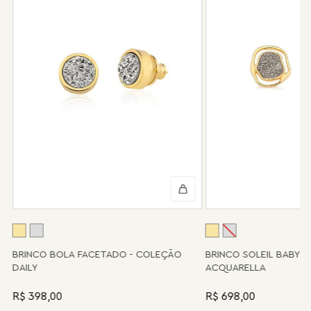
Após 6 meses sua peça foi danificada?
Não tem problema! Somos uma das poucas marcas que prestam
o serviço de conserto após o período de garantia. Sua joia será
enviada novamente para a fábrica, e será cobrado apenas o
valor de custo do conserto e do frete.
Informe-se conosco sobre estes custos e sobre o prazo de
retorno, que pode variar conforme a região.
Peças sem assistência
Algumas peças desenvolvidas ao longo da trajetória da marca
podem não contar mais com o serviço de assistência, devido à
descontinuidade de materiais ou fornecedores.
Se for o caso da sua joia, nosso time de pós-vendas estará à
disposição para orientá-la e oferecer a melhor alternativa
possível.
A
BRINCO BOLA FACETADO - COLEÇÃO
BRINCO SOLEIL BABY 
DAILY
ACQUARELLA
R$ 398,00
R$ 698,00