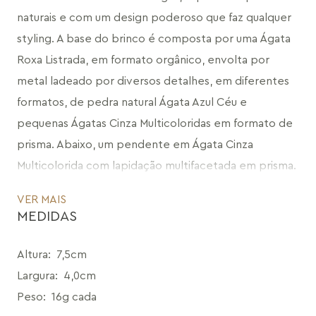
naturais e com um design poderoso que faz qualquer 
styling. A base do brinco é composta por uma Ágata 
Roxa Listrada, em formato orgânico, envolta por 
metal ladeado por diversos detalhes, em diferentes 
formatos, de pedra natural Ágata Azul Céu e 
pequenas Ágatas Cinza Multicoloridas em formato de 
prisma. Abaixo, um pendente em Ágata Cinza 
Multicolorida com lapidação multifacetada em prisma. 
Uma peça escultural, que por ter em sua composição 
VER MAIS
uma pedra totalmente natural, suas mesclas de cores 
MEDIDAS
tornam cada brinco único, conferindo uma 
combinação potente para elevar qualquer produção.
Altura
:
7,5cm
CÓDIGO: MD1164B.FO.977
Largura
:
4,0cm
Peso
:
16g cada