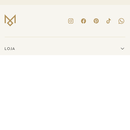
LOJA
INSTITUCIONAL
LINKS ÚTEIS
ATENDIMENTO
(41)3223-8079
E-MAIL