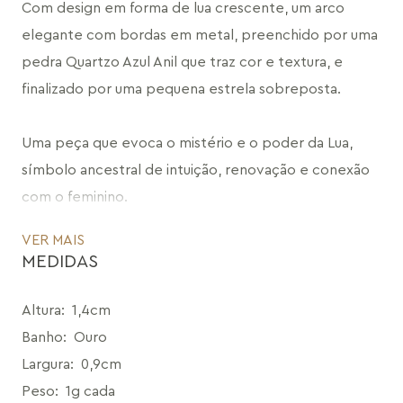
Com design em forma de lua crescente, um arco 
elegante com bordas em metal, preenchido por uma 
pedra Quartzo Azul Anil que traz cor e textura, e 
finalizado por uma pequena estrela sobreposta.
Uma peça que evoca o mistério e o poder da Lua, 
símbolo ancestral de intuição, renovação e conexão 
com o feminino. 
Parte da Coleção Conexão, o Brinco Noite é uma 
VER MAIS
homenagem ao encontro entre Lua e Sol — forças 
MEDIDAS
complementares que, juntas, despertam movimento, 
luz e intensidade.
Altura
:
1,4cm
Banho
:
Ouro
Uma joia que celebra o equilíbrio entre delicadeza e 
Largura
:
0,9cm
força, intuição e energia, sombra e brilho.
Peso
:
1g cada