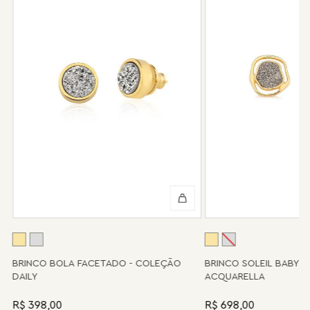
Após 6 meses sua peça foi danificada?
Não tem problema! Somos uma das poucas marcas que prestam
o serviço de conserto após o período de garantia. Sua joia será
enviada novamente para a fábrica, e será cobrado apenas o
valor de custo do conserto e do frete.
Informe-se conosco sobre estes custos e sobre o prazo de
retorno, que pode variar conforme a região.
Peças sem assistência
Algumas peças desenvolvidas ao longo da trajetória da marca
podem não contar mais com o serviço de assistência, devido à
descontinuidade de materiais ou fornecedores.
Se for o caso da sua joia, nosso time de pós-vendas estará à
disposição para orientá-la e oferecer a melhor alternativa
possível.
A
BRINCO BOLA FACETADO - COLEÇÃO
BRINCO SOLEIL BABY 
DAILY
ACQUARELLA
R$ 398,00
R$ 698,00