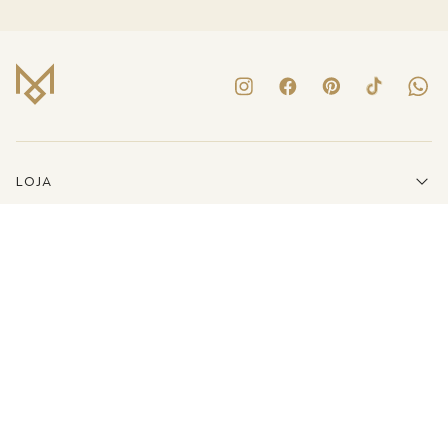
LOJA
INSTITUCIONAL
LINKS ÚTEIS
ATENDIMENTO
(41)3223-8079