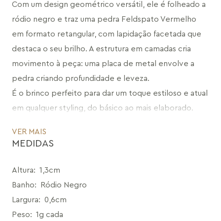
Com um design geométrico versátil, ele é folheado a 
ródio negro e traz uma pedra Feldspato Vermelho 
em formato retangular, com lapidação facetada que 
destaca o seu brilho. A estrutura em camadas cria 
movimento à peça: uma placa de metal envolve a 
pedra criando profundidade e leveza. 
É o brinco perfeito para dar um toque estiloso e atual 
em qualquer styling, do básico ao mais elaborado.
CÓDIGO: MD2318.RN.277
VER MAIS
MEDIDAS
Altura
:
1,3cm
Banho
:
Ródio Negro
Largura
:
0,6cm
Peso
:
1g cada