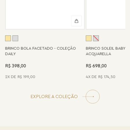
podem não contar mais com o serviço de assistência, devido à
descontinuidade de materiais ou fornecedores.
Se for o caso da sua joia, nosso time de pós-vendas estará à
disposição para orientá-la e oferecer a melhor alternativa
possível.
A
BRINCO BOLA FACETADO - COLEÇÃO
BRINCO SOLEIL BABY 
DAILY
ACQUARELLA
R$ 398,00
R$ 698,00
2
R$
199
,
00
4
R$
174
,
50
EXPLORE A COLEÇÃO