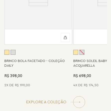
Informe-se conosco sobre estes custos e sobre o prazo de
retorno, que pode variar conforme a região.
Peças sem assistência
Algumas peças desenvolvidas ao longo da trajetória da marca
podem não contar mais com o serviço de assistência, devido à
descontinuidade de materiais ou fornecedores.
Se for o caso da sua joia, nosso time de pós-vendas estará à
disposição para orientá-la e oferecer a melhor alternativa
possível.
A
BRINCO BOLA FACETADO - COLEÇÃO
BRINCO SOLEIL BABY 
DAILY
ACQUARELLA
R$ 398,00
R$ 698,00
2
R$
199
,
00
4
R$
174
,
50
EXPLORE A COLEÇÃO