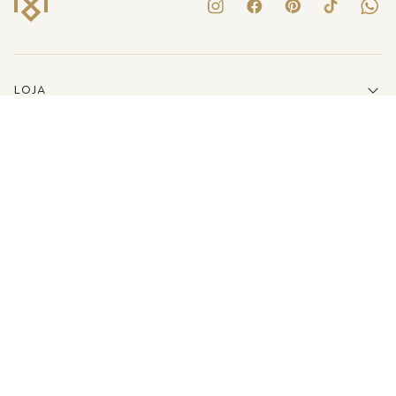
LOJA
INSTITUCIONAL
LINKS ÚTEIS
ATENDIMENTO
(41)3223-8079
E-MAIL
SHOP@MARIADOLORES.COM.BR