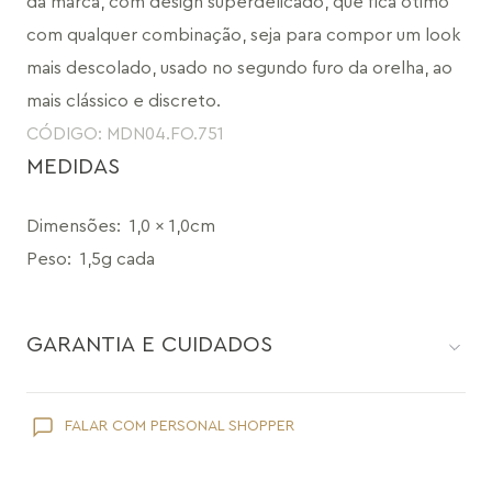
da marca, com design superdelicado, que fica ótimo 
com qualquer combinação, seja para compor um look 
mais descolado, usado no segundo furo da orelha, ao 
mais clássico e discreto.
CÓDIGO: MDN04.FO.751
MEDIDAS
Dimensões
:
1,0 x 1,0cm
Peso
:
1,5g cada
GARANTIA E CUIDADOS
Como toda joia, sua peça Maria Dolores é delicada e pede
FALAR COM PERSONAL SHOPPER
cuidados específicos:
Evite que ela entre em contato com cosméticos como