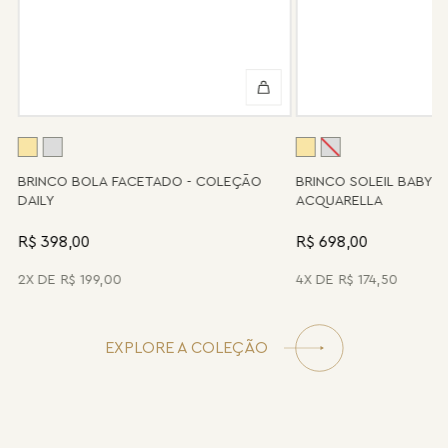
Algumas peças desenvolvidas ao longo da trajetória da marca
podem não contar mais com o serviço de assistência, devido à
descontinuidade de materiais ou fornecedores.
Se for o caso da sua joia, nosso time de pós-vendas estará à
disposição para orientá-la e oferecer a melhor alternativa
possível.
A
BRINCO BOLA FACETADO - COLEÇÃO
BRINCO SOLEIL BABY 
DAILY
ACQUARELLA
R$ 398,00
R$ 698,00
2
R$
199
,
00
4
R$
174
,
50
EXPLORE A COLEÇÃO