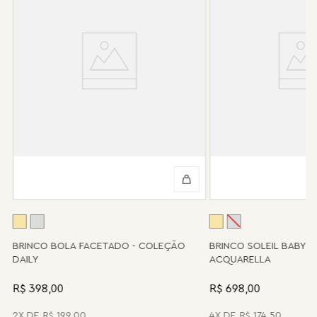
Após 6 meses sua peça foi danificada?
Não tem problema! Somos uma das poucas marcas que prestam
o serviço de conserto após o período de garantia. Sua joia será
enviada novamente para a fábrica, e será cobrado apenas o
valor de custo do conserto e do frete.
Informe-se conosco sobre estes custos e sobre o prazo de
retorno, que pode variar conforme a região.
Peças sem assistência
Algumas peças desenvolvidas ao longo da trajetória da marca
podem não contar mais com o serviço de assistência, devido à
descontinuidade de materiais ou fornecedores.
Se for o caso da sua joia, nosso time de pós-vendas estará à
disposição para orientá-la e oferecer a melhor alternativa
possível.
A
BRINCO BOLA FACETADO - COLEÇÃO
BRINCO SOLEIL BABY 
DAILY
ACQUARELLA
R$ 398,00
R$ 698,00
2
R$
199
,
00
4
R$
174
,
50