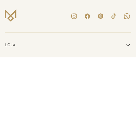
LOJA
INSTITUCIONAL
LINKS ÚTEIS
ATENDIMENTO
(41)3223-8079
E-MAIL