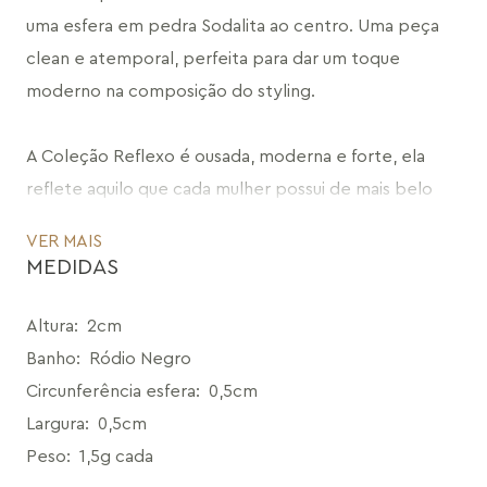
uma esfera em pedra Sodalita ao centro. Uma peça 
clean e atemporal, perfeita para dar um toque 
moderno na composição do styling.
A Coleção Reflexo é ousada, moderna e forte, ela 
reflete aquilo que cada mulher possui de mais belo 
em seu interior. Uma sintonia fina entre o âmago e o 
VER MAIS
exterior através de formas orgânicas e materiais 
MEDIDAS
contraditórios inspirados na arquitetura. Nasce assim 
um design que transparece a essência poética, o 
Altura
:
2cm
espírito rebelde e as facetas de ousadia da marca 
Banho
:
Ródio Negro
Maria Dolores.
Circunferência esfera
:
0,5cm
CÓDIGO: MD1420B.RN.58
Largura
:
0,5cm
Peso
:
1,5g cada